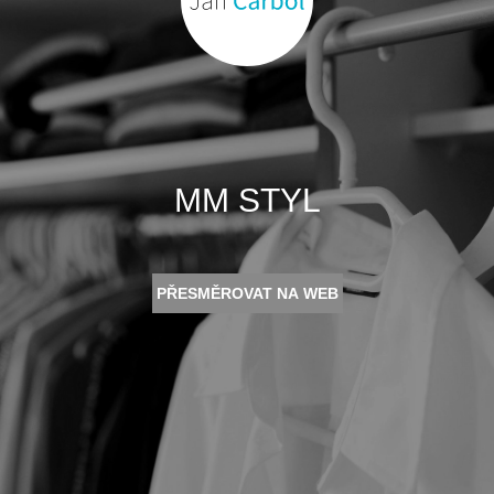
MM STYL
PŘESMĚROVAT NA WEB